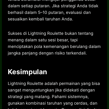
dalam setiap putaran. Jika strategi Anda tidak
berhasil dalam 5–10 putaran, evaluasi dan
sesuaikan kembali taruhan Anda.
Sukses di Lightning Roulette bukan tentang
menang dalam satu sesi besar, tapi
menciptakan pola kemenangan berulang dalam
jangka panjang dengan risiko terkendali.
Kesimpulan
Lightning Roulette adalah permainan yang bisa
sangat menguntungkan jika didekati dengan
strategi yang matang. Pahami sistemnya,
gunakan kombinasi taruhan yang cerdas, dan