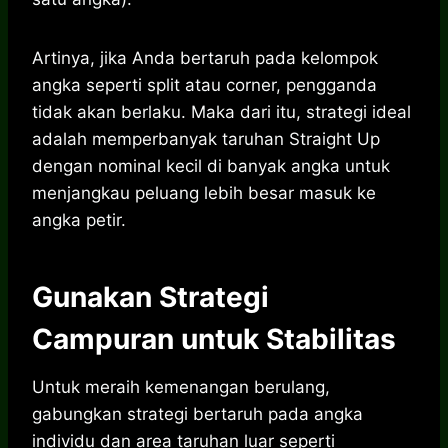
Artinya, jika Anda bertaruh pada kelompok
angka seperti split atau corner, pengganda
tidak akan berlaku. Maka dari itu, strategi ideal
adalah memperbanyak taruhan Straight Up
dengan nominal kecil di banyak angka untuk
menjangkau peluang lebih besar masuk ke
angka petir.
Gunakan Strategi
Campuran untuk Stabilitas
Untuk meraih kemenangan berulang,
gabungkan strategi bertaruh pada angka
individu dan area taruhan luar seperti