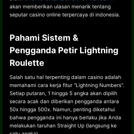
akan memberikan ulasan menarik tentang
seputar casino online terpercaya di indonesia.
Pahami Sistem &
Pengganda Petir Lightning
Roulette
Salah satu hal terpenting dalam casino adalah
memahami cara kerja fitur “Lightning Numbers”.
Setiap putaran, 1 hingga 5 angka akan dipilih
secara acak dan diberikan pengganda antara
50x hingga 500x. Namun, penting diketahui
bahwa pengganda ini hanya berlaku jika Anda
melakukan taruhan Straight Up (langsung ke
satu angka).