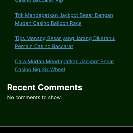
Trik Mendapatkan Jackpot Besar Dengan
Mudah Casino Balloon Race
Tips Menang Besar yang Jarang Diketahui
Pemain Casino Baccarat
Cara Mudah Mendapatkan Jackpot Besar
Casino Big Six Wheel
Recent Comments
No comments to show.