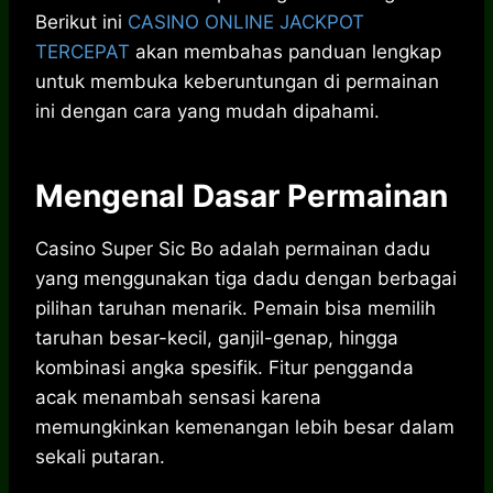
Berikut ini
CASINO ONLINE JACKPOT
TERCEPAT
akan membahas panduan lengkap
untuk membuka keberuntungan di permainan
ini dengan cara yang mudah dipahami.
Mengenal Dasar Permainan
Casino Super Sic Bo adalah permainan dadu
yang menggunakan tiga dadu dengan berbagai
pilihan taruhan menarik. Pemain bisa memilih
taruhan besar-kecil, ganjil-genap, hingga
kombinasi angka spesifik. Fitur pengganda
acak menambah sensasi karena
memungkinkan kemenangan lebih besar dalam
sekali putaran.