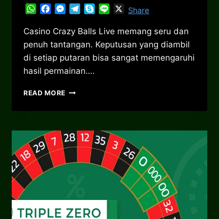
WhatsApp
Facebook
Messenger
Telegram
Skype
Line
X
Share
Casino Crazy Balls Live memang seru dan
penuh tantangan. Keputusan yang diambil
di setiap putaran bisa sangat memengaruhi
hasil permainan….
TEKNIK
READ MORE
MENGAMBIL
KEPUTUSAN
KONSISTEN
DI
CASINO
CRAZY
BALLS
LIVE