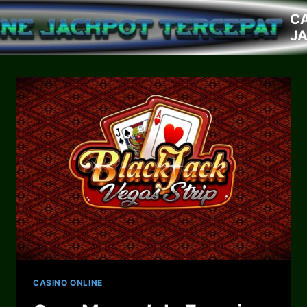
Skip
CA
to
JA
content
CASINO ONLINE