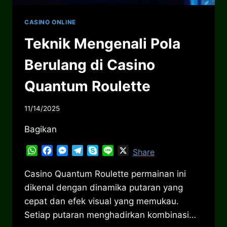
CASINO ONLINE
Teknik Mengenali Pola
Berulang di Casino
Quantum Roulette
11/14/2025
Bagikan
WhatsApp
Facebook
Messenger
Telegram
Skype
Line
X
Share
Casino Quantum Roulette permainan ini
dikenal dengan dinamika putaran yang
cepat dan efek visual yang memukau.
Setiap putaran menghadirkan kombinasi…