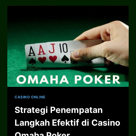
SAAT
BERMAIN
CASINO
VEGAS
STRIP
BLACKJACK
CASINO ONLINE
Strategi Penempatan
Langkah Efektif di Casino
Omaha Poker