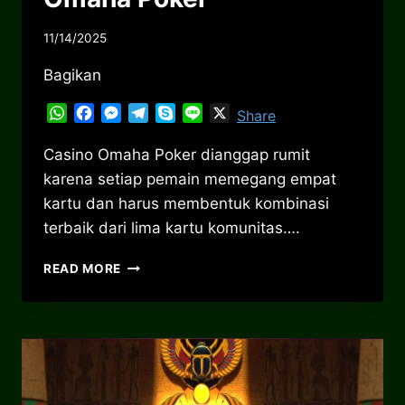
11/14/2025
Bagikan
WhatsApp
Facebook
Messenger
Telegram
Skype
Line
X
Share
Casino Omaha Poker dianggap rumit
karena setiap pemain memegang empat
kartu dan harus membentuk kombinasi
terbaik dari lima kartu komunitas….
STRATEGI
READ MORE
PENEMPATAN
LANGKAH
EFEKTIF
DI
CASINO
OMAHA
POKER