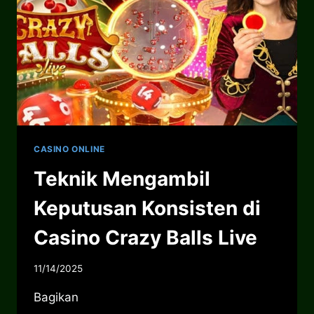
CASINO ONLINE
Teknik Mengambil
Keputusan Konsisten di
Casino Crazy Balls Live
11/14/2025
Bagikan