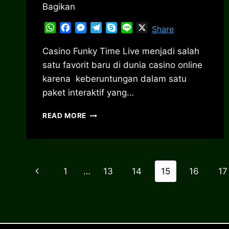
Bagikan
WhatsApp
Facebook
Messenger
Telegram
Skype
Line
X
Share
Casino Funky Time Live menjadi salah
satu favorit baru di dunia casino online
karena keberuntungan dalam satu
paket interaktif yang…
RAHASIA
READ MORE
RAIH
KEMENANGAN
BESAR
DI
Page
CASINO
Previous
1
…
13
14
15
16
17
FUNKY
navigation
TIME
Page
LIVE