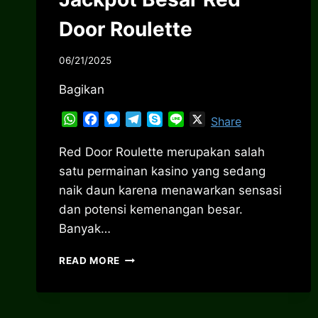
Door Roulette
06/21/2025
Bagikan
WhatsApp
Facebook
Messenger
Telegram
Skype
Line
X
Share
Red Door Roulette merupakan salah
satu permainan kasino yang sedang
naik daun karena menawarkan sensasi
dan potensi kemenangan besar.
Banyak…
TRIK
READ MORE
JITU
MENDAPATKAN
JACKPOT
BESAR