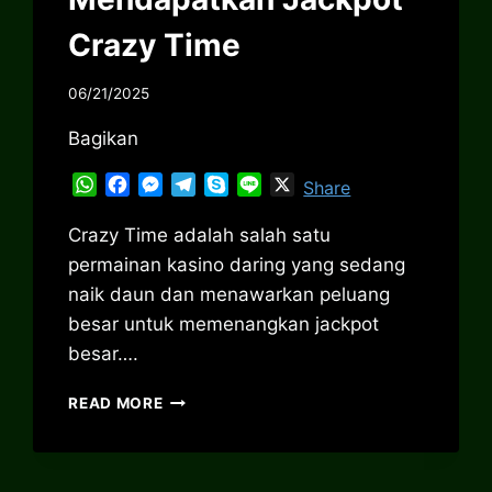
Crazy Time
06/21/2025
Bagikan
WhatsApp
Facebook
Messenger
Telegram
Skype
Line
X
Share
Crazy Time adalah salah satu
permainan kasino daring yang sedang
naik daun dan menawarkan peluang
besar untuk memenangkan jackpot
besar….
STRATEGI
READ MORE
JITU
MENDAPATKAN
JACKPOT
CRAZY