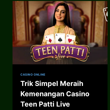
RED
DOOR
ROULETTE
CASINO ONLINE
Trik Simpel Meraih
Kemenangan Casino
Teen Patti Live