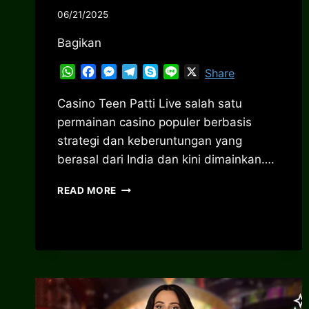
06/21/2025
Bagikan
WhatsApp
Facebook
Messenger
Telegram
Skype
Line
X
Share
Casino Teen Patti Live salah satu
permainan casino populer berbasis
strategi dan keberuntungan yang
berasal dari India dan kini dimainkan….
TRIK
READ MORE
SIMPEL
MERAIH
KEMENANGAN
CASINO
TEEN
PATTI
LIVE