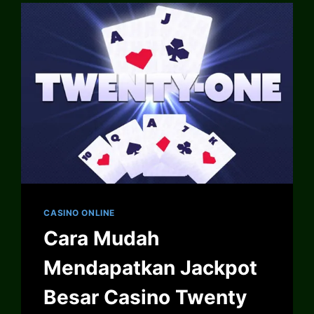
TIME
CASINO ONLINE
Cara Mudah
Mendapatkan Jackpot
Besar Casino Twenty