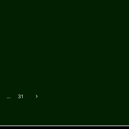
Next
…
31
Page