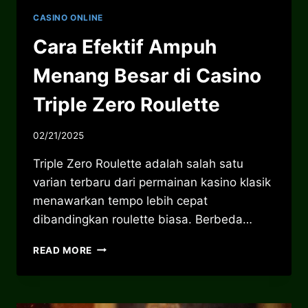
CASINO ONLINE
Cara Efektif Ampuh
Menang Besar di Casino
Triple Zero Roulette
02/21/2025
Triple Zero Roulette adalah salah satu
varian terbaru dari permainan kasino klasik
menawarkan tempo lebih cepat
dibandingkan roulette biasa. Berbeda…
CARA
READ MORE
EFEKTIF
AMPUH
MENANG
BESAR