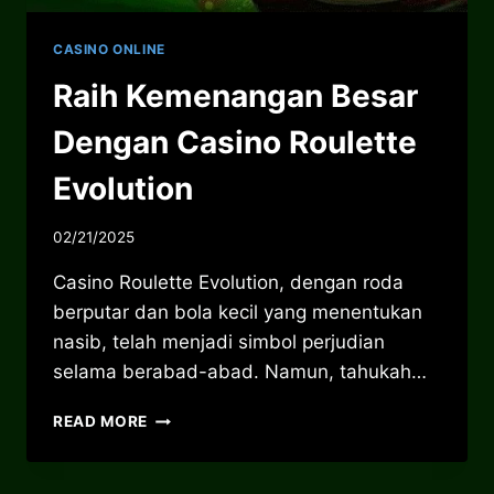
CASINO ONLINE
Raih Kemenangan Besar
Dengan Casino Roulette
Evolution
02/21/2025
Casino Roulette Evolution, dengan roda
berputar dan bola kecil yang menentukan
nasib, telah menjadi simbol perjudian
selama berabad-abad. Namun, tahukah…
RAIH
READ MORE
KEMENANGAN
BESAR
DENGAN