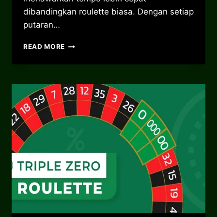
dibandingkan roulette biasa. Dengan setiap
putaran…
CARA
READ MORE
BERMAIN
MULTI-
WHEEL
ROULETTE
AGAR
MENANG
BESAR