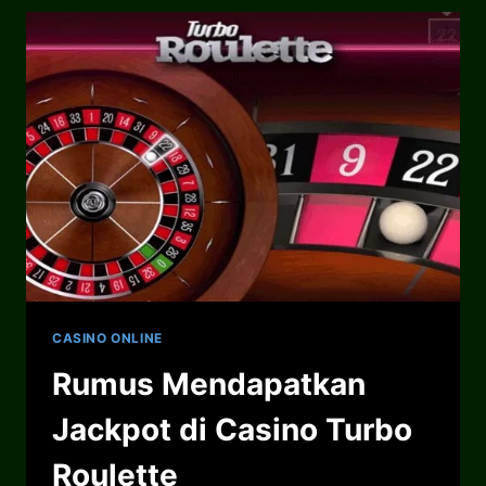
CASINO
ROULETTE
EVOLUTION
CASINO ONLINE
Rumus Mendapatkan
Jackpot di Casino Turbo
Roulette